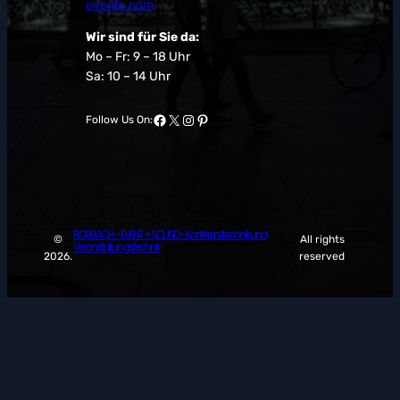
events.com
Wir sind für Sie da:
Mo – Fr: 9 – 18 Uhr
Sa: 10 – 14 Uhr
Facebook
X
Instagram
Pinterest
Follow Us On:
RORBACH – EVENT + SOUND – Konferenztechnik und
©
All rights
Veranstaltungstechnik
2026.
reserved