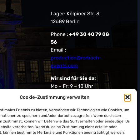
Lager: Kölpiner Str. 3,
12689 Berlin
Phone :
+49 30 40 79 08
56
Email :
production@rorbach-
events.com
Wir sind für Sie da:
Mo – Fr: 9 – 18 Uhr
Sa: 10 – 14 Uhr
Cookie-Zustimmung verwalten
Facebook
X
Instagram
Pinterest
optimales Erlebnis zu bieten, verwenden wir Technologien wie Cookies, um
Follow Us On:
mationen zu speichern und/oder darauf zuzugreifen. Wenn du diesen
n zustimmst, können wir Daten wie das Surfverhalten oder eindeutige IDs
Website verarbeiten. Wenn du deine Zustimmung nicht erteilst oder
t, können bestimmte Merkmale und Funktionen beeinträchtigt werden.