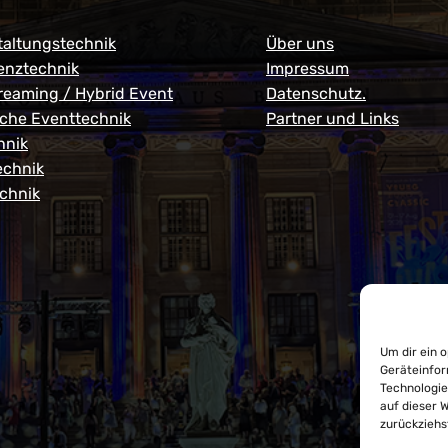
taltungstechnik
Über uns
enztechnik
Impressum
treaming / Hybrid Event
Datenschutz.
iche Eventtechnik
Partner und Links
hnik
echnik
echnik
Um dir ein 
Geräteinfor
Technologie
auf dieser 
zurückziehs