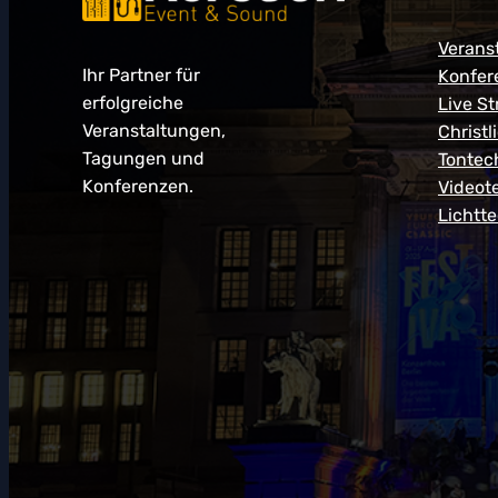
Verans
Ihr Partner für
Konfer
erfolgreiche
Live S
Veranstaltungen,
Christl
Tagungen und
Tontec
Konferenzen.
Videot
Lichtt