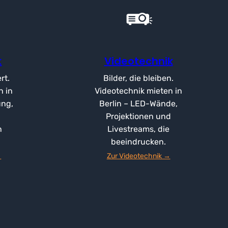
k
Videotechnik
rt.
Bilder, die bleiben.
n in
Videotechnik mieten in
ung,
Berlin – LED-Wände,
Projektionen und
n
Livestreams, die
beeindrucken.
→
Zur Videotechnik →