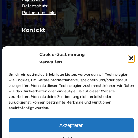
Datenschutz.
Partner und Links
Kontakt
Lager: Kölpiner Str. 3, 12689 Berlin
Cookie-Zustimmung
Phone :
+49 30 40 79 08 56
verwalten
Email :
production@rorbach-
events.com
Um dir ein optimales Erlebnis zu bieten, verwenden wir Technologien
wie Cookies, um Geräteinformationen zu speichern und/oder darauf
Wir sind für Sie da:
zuzugreifen. Wenn du diesen Technologien zustimmst, können wir Daten
Mo – Fr: 9 – 18 Uhr
wie das Surfverhalten oder eindeutige IDs auf dieser Website
Sa: 10 – 14 Uhr
verarbeiten. Wenn du deine Zustimmung nicht erteilst oder
zurückziehst, können bestimmte Merkmale und Funktionen
beeinträchtigt werden.
Facebook
X
Instagram
Pinterest
Follow Us On:
Akzeptieren