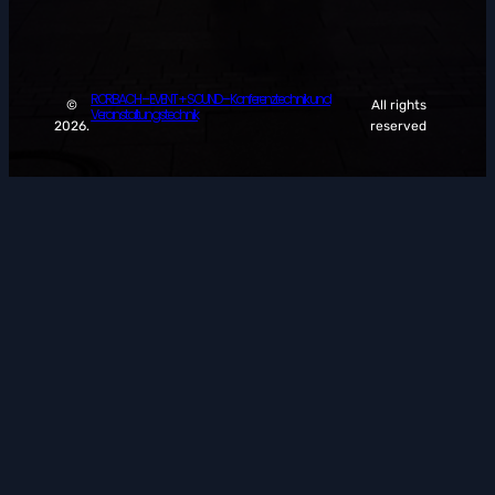
RORBACH – EVENT + SOUND – Konferenztechnik und
©
All rights
Veranstaltungstechnik
2026.
reserved