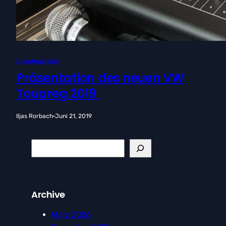
Uncategorized
Präsentation des neuen VW
Touareg 2019
Iljas Rorbach
·
Juni 21, 2019
S
e
a
r
Archive
c
h
März 2026