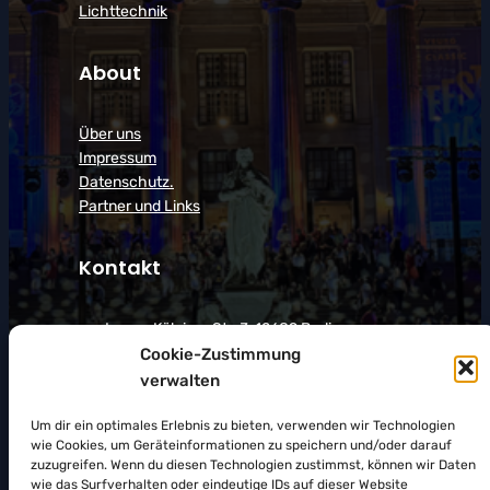
Lichttechnik
About
Über uns
Impressum
Datenschutz.
Partner und Links
Kontakt
Lager: Kölpiner Str. 3, 12689 Berlin
Cookie-Zustimmung
Phone :
+49 30 40 79 08 56
verwalten
Email :
production@rorbach-
events.com
Um dir ein optimales Erlebnis zu bieten, verwenden wir Technologien
wie Cookies, um Geräteinformationen zu speichern und/oder darauf
Wir sind für Sie da:
zuzugreifen. Wenn du diesen Technologien zustimmst, können wir Daten
Mo – Fr: 9 – 18 Uhr
wie das Surfverhalten oder eindeutige IDs auf dieser Website