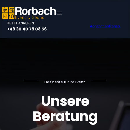
Zum
Inhalt
springen
JETZT ANRUFEN:
Angebot anfragen.
+49 30 40 79 08 56
Das beste für Ihr Event.
Unsere
Beratung