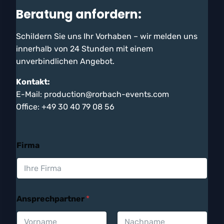
Beratung anfordern:
Schildern Sie uns Ihr Vorhaben – wir melden uns
innerhalb von 24 Stunden mit einem
unverbindlichen Angebot.
Kontakt:
E-Mail: production@rorbach-events.com
Office: +49 30 40 79 08 56
U
Firma
m
F
i
r
m
a
Ansprechpartner
*
A
n
f