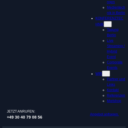
ngen
Medientech
nik in Berlin
KONFERENZTEC
HNIK
Tagung
Berlin
Live
Streaming /
Hybrid
Event
Corporate
Events
WIR
Partner und
Links
Kontakt
Referenzen
Mietshop
JETZT ANRUFEN:
Angebot anfragen.
+49 30 40 79 08 56