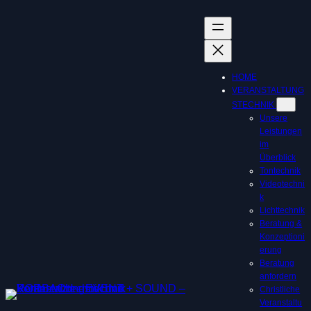
Zum
Inhalt
springen
HOME
VERANSTALTUNG
STECHNIK
Unsere
Leistungen
im
Überblick
Tontechnik
Videotechni
k
Lichttechnik
Beratung &
Konzeptioni
erung
Beratung
anfordern
Christliche
Veranstaltu