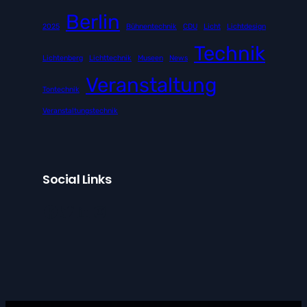
Berlin
2025
Bühnentechnik
CDU
Licht
Lichtdesign
Technik
Lichtenberg
Lichttechnik
Museen
News
Veranstaltung
Tontechnik
Veranstaltungstechnik
Social Links
Facebook
Twitter
LinkedIn
Instagram