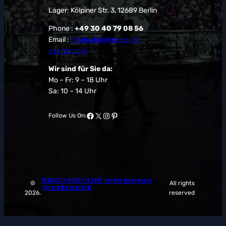
Lager: Kölpiner Str. 3, 12689 Berlin
Phone :
+49 30 40 79 08 56
Email :
production@rorbach-
events.com
Wir sind für Sie da:
Mo – Fr: 9 – 18 Uhr
Sa: 10 – 14 Uhr
Facebook
X
Instagram
Pinterest
Follow Us On:
RORBACH – EVENT + SOUND – Konferenztechnik und
©
All rights
Veranstaltungstechnik
2026.
reserved